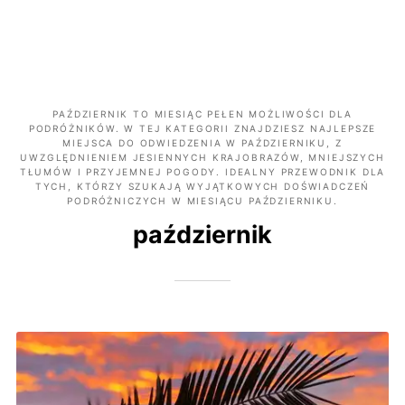
PAŹDZIERNIK TO MIESIĄC PEŁEN MOŻLIWOŚCI DLA
PODRÓŻNIKÓW. W TEJ KATEGORII ZNAJDZIESZ NAJLEPSZE
MIEJSCA DO ODWIEDZENIA W PAŹDZIERNIKU, Z
UWZGLĘDNIENIEM JESIENNYCH KRAJOBRAZÓW, MNIEJSZYCH
TŁUMÓW I PRZYJEMNEJ POGODY. IDEALNY PRZEWODNIK DLA
TYCH, KTÓRZY SZUKAJĄ WYJĄTKOWYCH DOŚWIADCZEŃ
PODRÓŻNICZYCH W MIESIĄCU PAŹDZIERNIKU.
październik