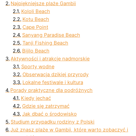
Najpiękniejsze plaże Gambii
Kololi Beach
Kotu Beach
Cape Point
Sanyang Paradise Beach
Tanji Fishing Beach
Bijilo Beach
Aktywności i atrakcje nadmorskie
Sporty wodne
Obserwacja dzikiej przyrody
Lokalne festiwale i kultura
Porady praktyczne dla podróżnych
Kiedy jechać
Gdzie się zatrzymać
Jak dbać o środowisko
Studium przypadku rodziny z Polski
Już znasz plaże w Gambii, które warto zobaczyć i