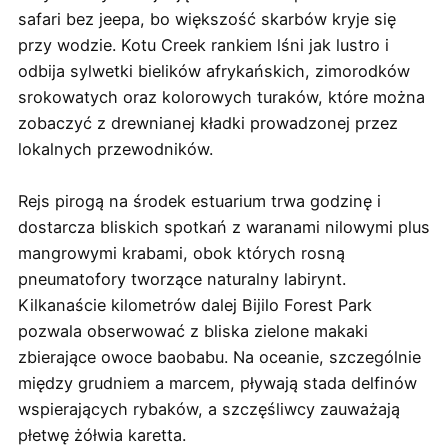
safari bez jeepa, bo większość skarbów kryje się
przy wodzie. Kotu Creek rankiem lśni jak lustro i
odbija sylwetki bielików afrykańskich, zimorodków
srokowatych oraz kolorowych turaków, które można
zobaczyć z drewnianej kładki prowadzonej przez
lokalnych przewodników.
Rejs pirogą na środek estuarium trwa godzinę i
dostarcza bliskich spotkań z waranami nilowymi plus
mangrowymi krabami, obok których rosną
pneumatofory tworzące naturalny labirynt.
Kilkanaście kilometrów dalej Bijilo Forest Park
pozwala obserwować z bliska zielone makaki
zbierające owoce baobabu. Na oceanie, szczególnie
między grudniem a marcem, pływają stada delfinów
wspierających rybaków, a szczęśliwcy zauważają
płetwę żółwia karetta.