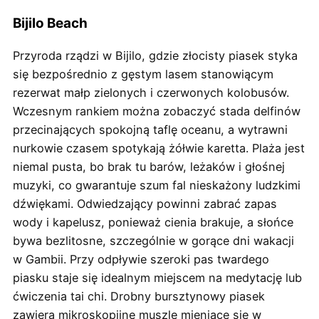
Bijilo Beach
Przyroda rządzi w Bijilo, gdzie złocisty piasek styka
się bezpośrednio z gęstym lasem stanowiącym
rezerwat małp zielonych i czerwonych kolobusów.
Wczesnym rankiem można zobaczyć stada delfinów
przecinających spokojną taflę oceanu, a wytrawni
nurkowie czasem spotykają żółwie karetta. Plaża jest
niemal pusta, bo brak tu barów, leżaków i głośnej
muzyki, co gwarantuje szum fal nieskażony ludzkimi
dźwiękami. Odwiedzający powinni zabrać zapas
wody i kapelusz, ponieważ cienia brakuje, a słońce
bywa bezlitosne, szczególnie w gorące dni wakacji
w Gambii. Przy odpływie szeroki pas twardego
piasku staje się idealnym miejscem na medytację lub
ćwiczenia tai chi. Drobny bursztynowy piasek
zawiera mikroskopijne muszle mieniące się w